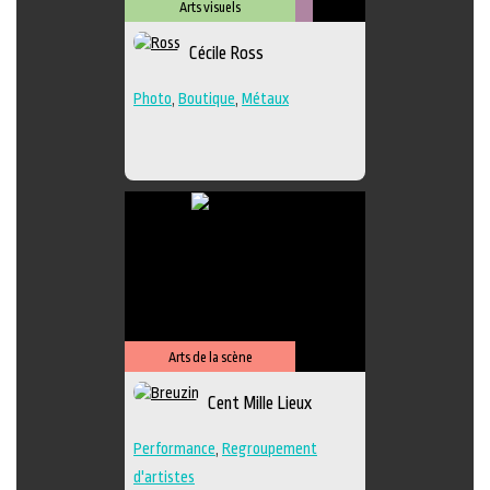
Arts visuels
Métiers
Cécile Ross
d'art
Photo
,
Boutique
,
Métaux
Arts de la scène
Cent Mille Lieux
Performance
,
Regroupement
d'artistes