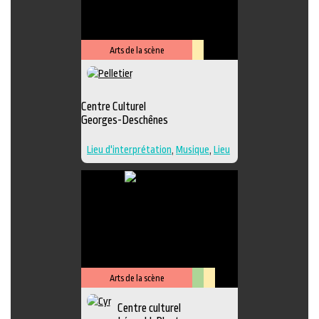
Performance
,
Photographie
,
Sculpture
,
Musique
,
Lieu de
diffusion
,
Danse
Arts de la scène
Lieu
culturel
Centre Culturel
Georges-Deschênes
Lieu d'interprétation
,
Musique
,
Lieu
de diffusion
Arts de la scène
Arts
Lieu
Centre culturel
visuels
culturel