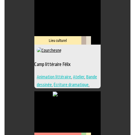
Lieu culturel
Littérature
Savoir-
faire
Camp littéraire Félix
Animation littéraire
,
Atelier
,
Bande
dessinée
,
Écriture dramatique
,
Édition
,
Essai
,
Illustration
,
Lieu de
création
,
Nouvelle
,
Poésie
,
Roman