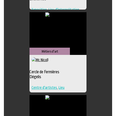
Exposition
,
Lieu d'interprétation
,
Lieu de création
,
Regroupement
d'artistes
,
Lieu de diffusion
Métiers d'art
Cercle de Fermières
Dégelis
Centre d'artistes
,
Lieu
d'interprétation
,
Techniques
multiples
,
Textile