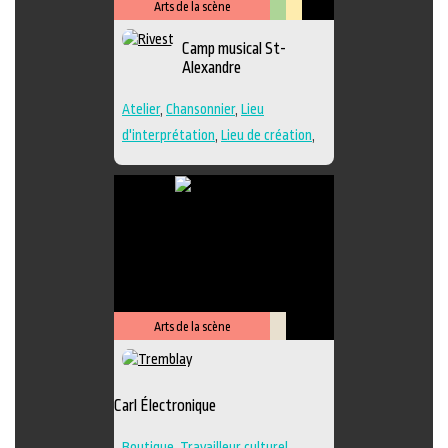
Arts de la scène
Arts
Lieu
Camp musical St-
visuels
culturel
Alexandre
Atelier
,
Chansonnier
,
Lieu
d'interprétation
,
Lieu de création
,
Performance
,
Regroupement
d'artistes
,
Travailleur culturel
,
Musique
,
Lieu de diffusion
Arts de la scène
Savoir-
faire
Carl Électronique
Boutique
,
Travailleur culturel
,