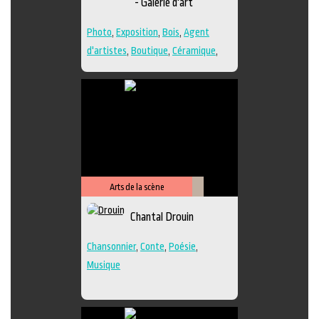
- Galerie d'art
Photo
,
Exposition
,
Bois
,
Agent
d'artistes
,
Boutique
,
Céramique
,
Dessin
,
Estampe
,
Galerie
,
Papier
,
Peinture
,
Photographie
,
Poésie
,
Sculpture
,
Techniques multiples
Arts de la scène
Littérature
Chantal Drouin
Chansonnier
,
Conte
,
Poésie
,
Musique