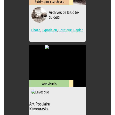
Patrimoine et archives
Lieu
Archives de la Côte-
culturel
du-Sud
Photo
,
Exposition
,
Boutique
,
Papier
Arts visuels
Lieu
culturel
Art Populaire
Kamouraska