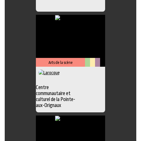
Arts de la scène
Arts
Lieu
Métiers
visuels
culturel
d'art
Centre
communautaire et
culturel de la Pointe-
aux-Orignaux
Photo
,
Exposition
,
Atelier
,
Boutique
,
Chansonnier
,
Galerie
,
Lieu
d'interprétation
,
Peinture
,