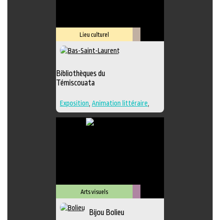
Lieu culturel
Littérature
Bibliothèques du
Témiscouata
Exposition
,
Animation littéraire
,
Bande dessinée
,
Conte
,
Lieu
d'interprétation
,
Poésie
,
Roman
,
Lieu de diffusion
Arts visuels
Métiers
Bijou Bolieu
d'art