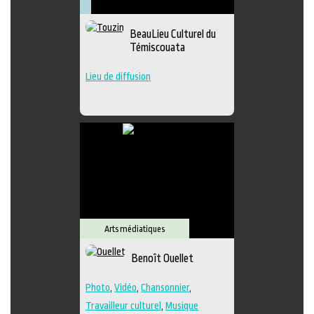
Arts
Arts
Lieu
Littérature
visuels
médiatiques
culturel
Muséologie
BeauLieu Culturel du
Témiscouata
Lieu de diffusion
Arts médiatiques
Benoît Ouellet
Photo
,
Vidéo
,
Chansonnier
,
Travailleur culturel
,
Musique