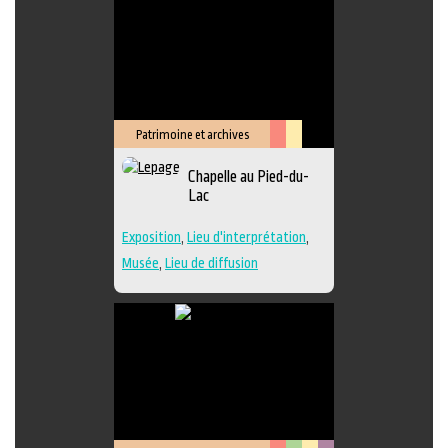
Patrimoine et archives
Arts
Lieu
Chapelle au Pied-du-
de
culturel
Lac
la
scène
Exposition
,
Lieu d'interprétation
,
Musée
,
Lieu de diffusion