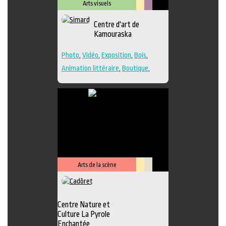
Arts visuels
Lieu
Métiers
Centre d'art de
culturel
d'art
Kamouraska
Photo
,
Vidéo
,
Exposition
,
Bois
,
Animation littéraire
,
Boutique
,
Céramique
,
Dessin
,
Estampe
,
Galerie
,
Lieu de création
,
Musée
,
Peinture
,
Performance
,
Poésie
,
Sculpture
,
Textile
,
Verre
,
Lieu de
diffusion
Arts de la scène
Lieu
Savoir-
culturel
faire
Centre Nature et
Culture La Pyrole
Enchantée