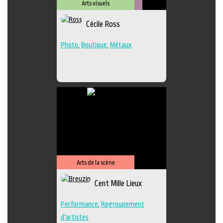
Arts visuels
Métiers
Cécile Ross
d'art
Photo
,
Boutique
,
Métaux
Arts de la scène
Cent Mille Lieux
Performance
,
Regroupement
d'artistes