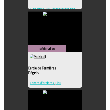
Exposition
,
Lieu d'interprétation
,
Lieu de création
,
Regroupement
d'artistes
,
Lieu de diffusion
Métiers d'art
Cercle de Fermières
Dégelis
Centre d'artistes
,
Lieu
d'interprétation
,
Techniques
multiples
,
Textile