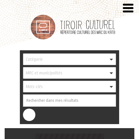
Catégorie
MRC et municipalités
Mots-clés