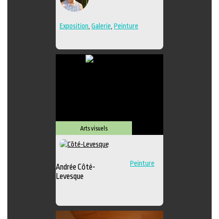
Exposition
,
Galerie
,
Peinture
Arts visuels
Peinture
Andrée Côté-
Levesque