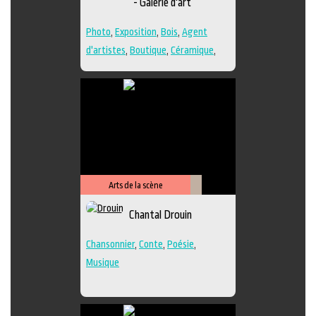
- Galerie d'art
Photo
,
Exposition
,
Bois
,
Agent
d'artistes
,
Boutique
,
Céramique
,
Dessin
,
Estampe
,
Galerie
,
Papier
,
Peinture
,
Photographie
,
Poésie
,
Sculpture
,
Techniques multiples
Arts de la scène
Littérature
Chantal Drouin
Chansonnier
,
Conte
,
Poésie
,
Musique