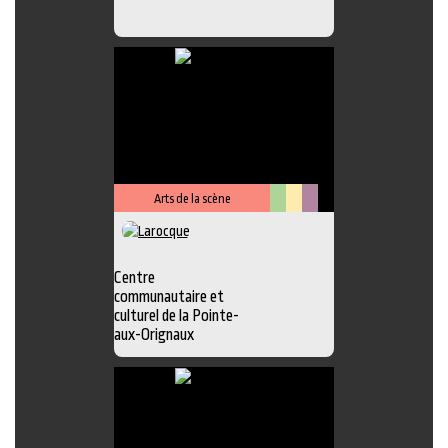
Arts de la scène
Arts
Lieu
Métiers
visuels
culturel
d'art
Centre
communautaire et
culturel de la Pointe-
aux-Orignaux
Photo
,
Exposition
,
Atelier
,
Boutique
,
Chansonnier
,
Galerie
,
Lieu
d'interprétation
,
Peinture
,