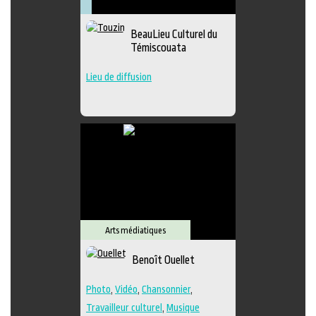
Arts
Arts
Lieu
Littérature
visuels
médiatiques
culturel
Muséologie
BeauLieu Culturel du
Témiscouata
Lieu de diffusion
Arts médiatiques
Benoît Ouellet
Photo
,
Vidéo
,
Chansonnier
,
Travailleur culturel
,
Musique