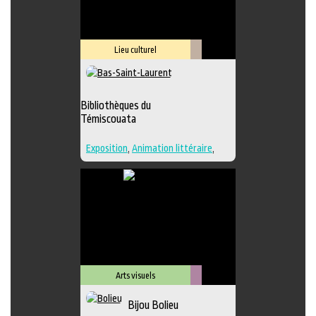
Lieu culturel
Littérature
Bibliothèques du
Témiscouata
Exposition
,
Animation littéraire
,
Bande dessinée
,
Conte
,
Lieu
d'interprétation
,
Poésie
,
Roman
,
Lieu de diffusion
Arts visuels
Métiers
Bijou Bolieu
d'art