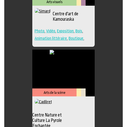
Arts visuels
Lieu
Métiers
Centre d'art de
culturel
d'art
Kamouraska
Photo
,
Vidéo
,
Exposition
,
Bois
,
Animation littéraire
,
Boutique
,
Céramique
,
Dessin
,
Estampe
,
Galerie
,
Lieu de création
,
Musée
,
Peinture
,
Performance
,
Poésie
,
Sculpture
,
Textile
,
Verre
,
Lieu de
diffusion
Arts de la scène
Lieu
Savoir-
culturel
faire
Centre Nature et
Culture La Pyrole
Enchantée