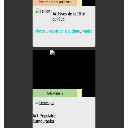
Patrimoine et archives
Lieu
Archives de la Côte-
culturel
du-Sud
Photo
,
Exposition
,
Boutique
,
Papier
Arts visuels
Lieu
culturel
Art Populaire
Kamouraska