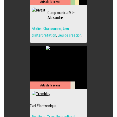
Arts de la scène
Arts
Lieu
Camp musical St-
visuels
culturel
Alexandre
Atelier
,
Chansonnier
,
Lieu
d'interprétation
,
Lieu de création
,
Performance
,
Regroupement
d'artistes
,
Travailleur culturel
,
Musique
,
Lieu de diffusion
Arts de la scène
Savoir-
faire
Carl Électronique
Boutique
,
Travailleur culturel
,