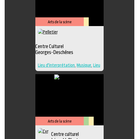
Performance
,
Photographie
,
Sculpture
,
Musique
,
Lieu de
diffusion
,
Danse
Arts de la scène
Lieu
culturel
Centre Culturel
Georges-Deschênes
Lieu d'interprétation
,
Musique
,
Lieu
de diffusion
Arts de la scène
Arts
Lieu
Centre culturel
visuels
culturel