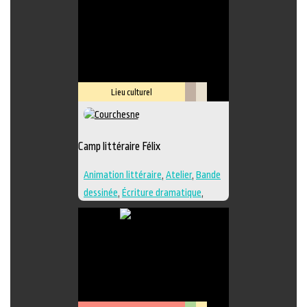
Lieu culturel
Littérature
Savoir-
faire
Camp littéraire Félix
Animation littéraire
,
Atelier
,
Bande
dessinée
,
Écriture dramatique
,
Édition
,
Essai
,
Illustration
,
Lieu de
création
,
Nouvelle
,
Poésie
,
Roman