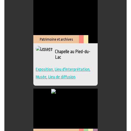
Patrimoine et archives
Arts
Lieu
Chapelle au Pied-du-
de
culturel
Lac
la
scène
Exposition
,
Lieu d'interprétation
,
Musée
,
Lieu de diffusion