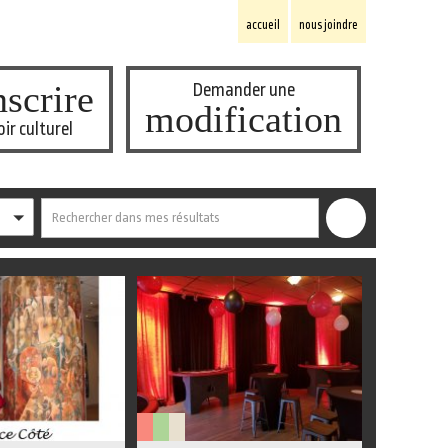
accueil
nous joindre
scrire
Demander une
modification
oir culturel