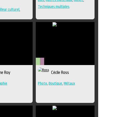
Techniques multiples
lleur culturel
,
Arts
Métiers
ine Roy
Cécile Ross
visuels
d'art
aphie
Photo
,
Boutique
,
Métaux