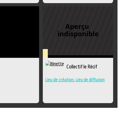
Lieu
Collectif le Récif
culturel
Lieu de création
,
Lieu de diffusion