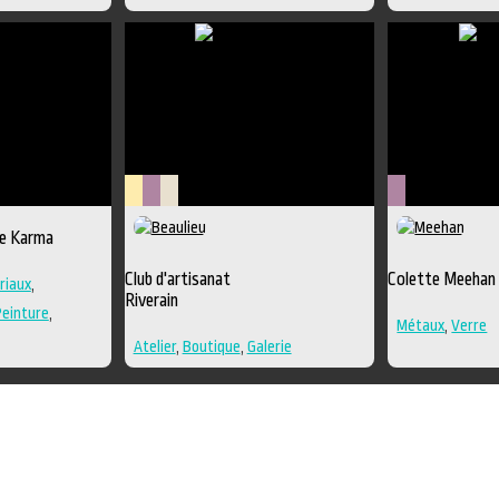
Lieu
Métiers
Savoir-
Métiers
e Karma
culturel
d'art
faire
d'art
Club d'artisanat
Colette Meehan
riaux
,
Riverain
Peinture
,
Métaux
,
Verre
multiples
,
Atelier
,
Boutique
,
Galerie