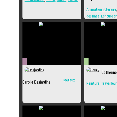
Animation littéraire
dessinée
,
Écriture d
Édition
,
Essai
,
Illust
création
,
Nouvelle
,
P
Métiers
Arts
Catherine
d'art
visuels
Métaux
Carolle Desjardins
Peinture
,
Travailleur