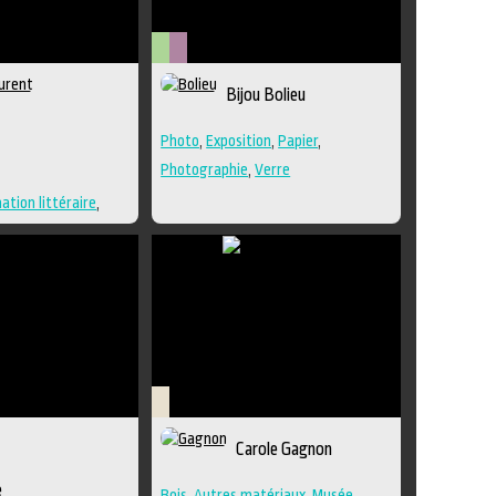
Arts
Métiers
Bijou Bolieu
visuels
d'art
u
Photo
,
Exposition
,
Papier
,
Photographie
,
Verre
ation littéraire
,
,
Conte
,
Lieu
n
,
Poésie
,
Roman
,
n
Savoir-
Carole Gagnon
faire
e
Bois
,
Autres matériaux
,
Musée
,