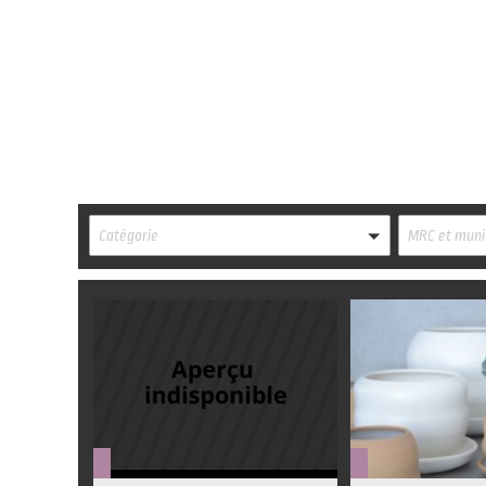
Catégorie
MRC et munic