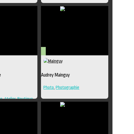
Regroupement d'artistes
,
Sculpture
,
Lieu de diffusion
Arts
visuels
e
Audrey Mainguy
Photo
,
Photographie
on
,
Atelier
,
Boutique
,
raphie
,
Lieu de