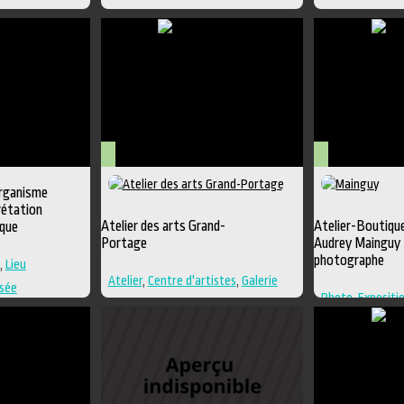
Arts
Arts
organisme
visuels
visuels
rétation
Atelier des arts Grand-
Atelier-Boutiqu
ique
Portage
Audrey Mainguy
photographe
,
Lieu
Atelier
,
Centre d'artistes
,
Galerie
sée
Photo
,
Expositi
Galerie
,
Photog
diffusion