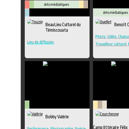
Arts médiatiques
Arts médiatiques
Arts
Arts
Lieu
Littérature
de
visuels
culturel
Muséologie
BeauLieu Culturel du
Benoît O
la
Témiscouata
scène
Photo
,
Vidéo
,
Chanso
Lieu de diffusion
Travailleur culturel
,
Arts
Lieu
Littérature
Savoir-
Bobby Valérie
visuels
culturel
faire
Camp littéraire Félix
Performance
,
Photographie
,
Poésie