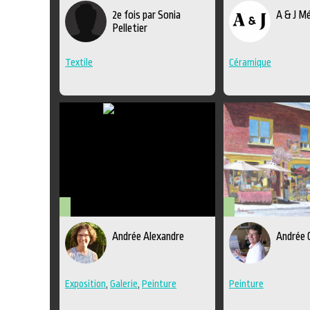
Métiers
Métiers
2e fois par Sonia
A & J M
d'art
d'art
Pelletier
Textile
Céramique
Arts
Arts
Andrée Alexandre
Andrée 
visuels
visuels
Exposition
,
Galerie
,
Peinture
Peinture