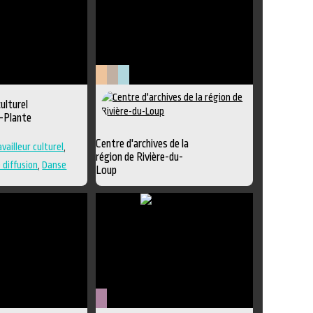
Patrimoine
Littérature
Muséologie
ulturel
et
-Plante
archives
Centre d'archives de la
vailleur culturel
,
région de Rivière-du-
 diffusion
,
Danse
Loup
Exposition
,
Animation littéraire
,
Édition
,
Lieu de création