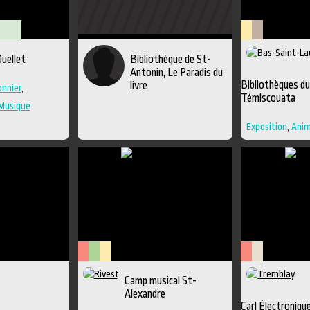
Lieu
Littérature
uellet
Bibliothèque de St-
culturel
Antonin, Le Paradis du
Bibliothèques d
livre
nnier
,
Témiscouata
Musique
Exposition
,
Anim
Bande dessinée
d'interprétatio
Lieu de diffusio
Arts
Arts
Lieu
Arts
Savoir-
Camp musical St-
de
visuels
culturel
de
faire
Alexandre
la
la
Carl Électroniqu