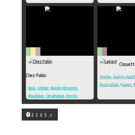
Dessin
,
Estampe
,
Galerie
,
Papier
,
Peinture
,
Photographie
,
Poésie
,
Sculpture
,
Techniques multiples
Arts
Lieu
Littérature
Arts
Métiers
Chouett
visuels
culturel
visuels
d'art
Chez Pablo
Atelier
,
Autres maté
Illustration
,
Papier
,
Bois
,
Atelier
,
Bande dessinée
,
Roman
,
Techniques 
Boutique
,
Céramique
,
Dessin
,
Textile
Galerie
,
Lieu de création
,
Peinture
,
Photographie
,
Roman
,
Sculpture
,
1
2
3
4
5
»
Techniques multiples
,
Textile
,
Travailleur culturel
,
Verre
,
Musique