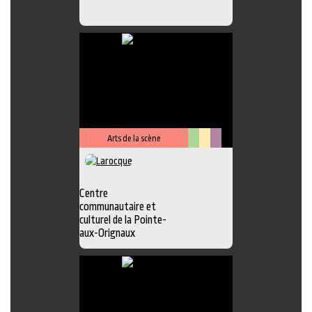
Arts de la scène
Arts
Lieu
Métiers
visuels
culturel
d'art
Centre
communautaire et
culturel de la Pointe-
aux-Orignaux
Photo
,
Exposition
,
Atelier
,
Boutique
,
Chansonnier
,
Galerie
,
Lieu
d'interprétation
,
Peinture
,