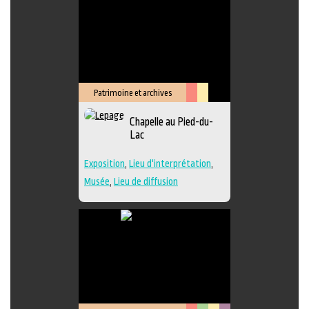
Patrimoine et archives
Arts
Lieu
Chapelle au Pied-du-
de
culturel
Lac
la
scène
Exposition
,
Lieu d'interprétation
,
Musée
,
Lieu de diffusion