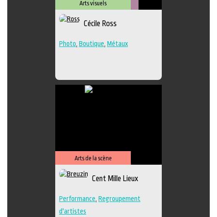
Arts visuels
Métiers
Cécile Ross
d'art
Photo
,
Boutique
,
Métaux
Arts de la scène
Cent Mille Lieux
Performance
,
Regroupement
d'artistes