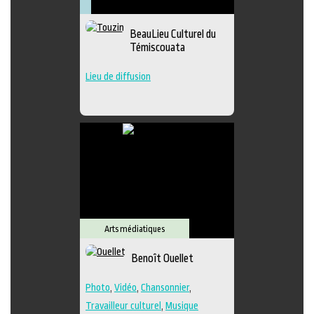
Arts
Arts
Lieu
Littérature
visuels
médiatiques
culturel
Muséologie
BeauLieu Culturel du
Témiscouata
Lieu de diffusion
Arts médiatiques
Benoît Ouellet
Photo
,
Vidéo
,
Chansonnier
,
Travailleur culturel
,
Musique