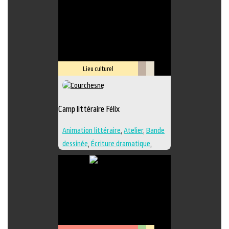
Lieu culturel
Littérature
Savoir-
faire
Camp littéraire Félix
Animation littéraire
,
Atelier
,
Bande
dessinée
,
Écriture dramatique
,
Édition
,
Essai
,
Illustration
,
Lieu de
création
,
Nouvelle
,
Poésie
,
Roman