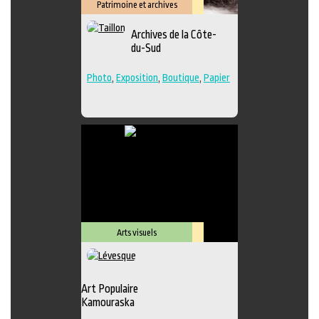
Patrimoine et archives
Lieu
Archives de la Côte-
culturel
du-Sud
Photo
,
Exposition
,
Boutique
,
Papier
Arts visuels
Lieu
culturel
Art Populaire
Kamouraska