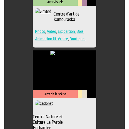
Arts visuels
Lieu
Métiers
Centre d'art de
culturel
d'art
Kamouraska
Photo
,
Vidéo
,
Exposition
,
Bois
,
Animation littéraire
,
Boutique
,
Céramique
,
Dessin
,
Estampe
,
Galerie
,
Lieu de création
,
Musée
,
Peinture
,
Performance
,
Poésie
,
Sculpture
,
Textile
,
Verre
,
Lieu de
diffusion
Arts de la scène
Lieu
Savoir-
culturel
faire
Centre Nature et
Culture La Pyrole
Enchantée