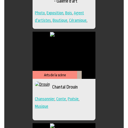
- Galerie d'art
Photo
,
Exposition
,
Bois
,
Agent
d'artistes
,
Boutique
,
Céramique
,
Dessin
,
Estampe
,
Galerie
,
Papier
,
Peinture
,
Photographie
,
Poésie
,
Sculpture
,
Techniques multiples
Arts de la scène
Littérature
Chantal Drouin
Chansonnier
,
Conte
,
Poésie
,
Musique