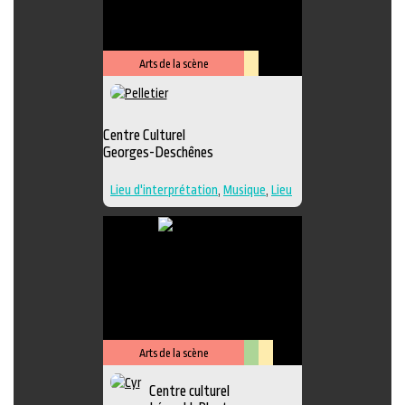
Performance
,
Photographie
,
Sculpture
,
Musique
,
Lieu de
diffusion
,
Danse
Arts de la scène
Lieu
culturel
Centre Culturel
Georges-Deschênes
Lieu d'interprétation
,
Musique
,
Lieu
de diffusion
Arts de la scène
Arts
Lieu
Centre culturel
visuels
culturel