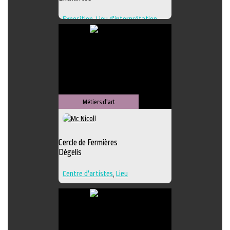
Exposition
,
Lieu d'interprétation
,
Lieu de création
,
Regroupement
d'artistes
,
Lieu de diffusion
Métiers d'art
Cercle de Fermières
Dégelis
Centre d'artistes
,
Lieu
d'interprétation
,
Techniques
multiples
,
Textile