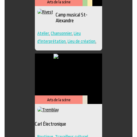
Arts de la scène
Arts
Lieu
Camp musical St-
visuels
culturel
Alexandre
Atelier
,
Chansonnier
,
Lieu
d'interprétation
,
Lieu de création
,
Performance
,
Regroupement
d'artistes
,
Travailleur culturel
,
Musique
,
Lieu de diffusion
Arts de la scène
Savoir-
faire
Carl Électronique
Boutique
,
Travailleur culturel
,