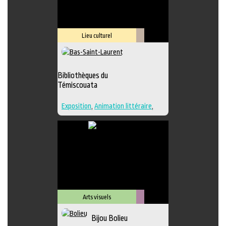
Lieu culturel
Littérature
Bibliothèques du
Témiscouata
Exposition
,
Animation littéraire
,
Bande dessinée
,
Conte
,
Lieu
d'interprétation
,
Poésie
,
Roman
,
Lieu de diffusion
Arts visuels
Métiers
Bijou Bolieu
d'art