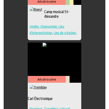
Arts de la scène
Arts
Lieu
Camp musical St-
visuels
culturel
Alexandre
Atelier
,
Chansonnier
,
Lieu
d'interprétation
,
Lieu de création
,
Performance
,
Regroupement
d'artistes
,
Travailleur culturel
,
Musique
,
Lieu de diffusion
Arts de la scène
Savoir-
faire
Carl Électronique
Boutique
,
Travailleur culturel
,