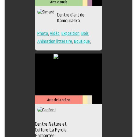
Arts visuels
Lieu
Métiers
Centre d'art de
culturel
d'art
Kamouraska
Photo
,
Vidéo
,
Exposition
,
Bois
,
Animation littéraire
,
Boutique
,
Céramique
,
Dessin
,
Estampe
,
Galerie
,
Lieu de création
,
Musée
,
Peinture
,
Performance
,
Poésie
,
Sculpture
,
Textile
,
Verre
,
Lieu de
diffusion
Arts de la scène
Lieu
Savoir-
culturel
faire
Centre Nature et
Culture La Pyrole
Enchantée