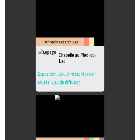
Patrimoine et archives
Arts
Lieu
Chapelle au Pied-du-
de
culturel
Lac
la
scène
Exposition
,
Lieu d'interprétation
,
Musée
,
Lieu de diffusion