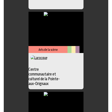
Arts de la scène
Arts
Lieu
Métiers
visuels
culturel
d'art
Centre
communautaire et
culturel de la Pointe-
aux-Orignaux
Photo
,
Exposition
,
Atelier
,
Boutique
,
Chansonnier
,
Galerie
,
Lieu
d'interprétation
,
Peinture
,