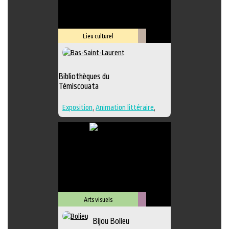
Lieu culturel
Littérature
Bibliothèques du
Témiscouata
Exposition
,
Animation littéraire
,
Bande dessinée
,
Conte
,
Lieu
d'interprétation
,
Poésie
,
Roman
,
Lieu de diffusion
Arts visuels
Métiers
Bijou Bolieu
d'art