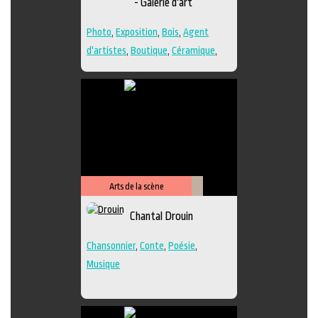
- Galerie d'art
Photo
,
Exposition
,
Bois
,
Agent
d'artistes
,
Boutique
,
Céramique
,
Dessin
,
Estampe
,
Galerie
,
Papier
,
Peinture
,
Photographie
,
Poésie
,
Sculpture
,
Techniques multiples
Arts de la scène
Littérature
Chantal Drouin
Chansonnier
,
Conte
,
Poésie
,
Musique