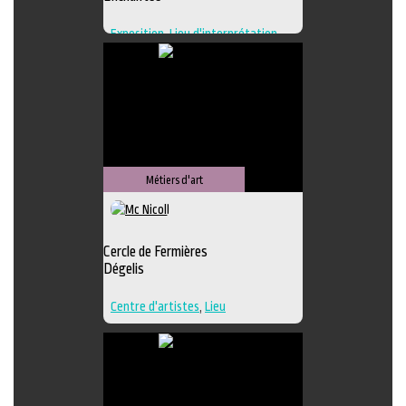
Exposition
,
Lieu d'interprétation
,
Lieu de création
,
Regroupement
d'artistes
,
Lieu de diffusion
Métiers d'art
Cercle de Fermières
Dégelis
Centre d'artistes
,
Lieu
d'interprétation
,
Techniques
multiples
,
Textile