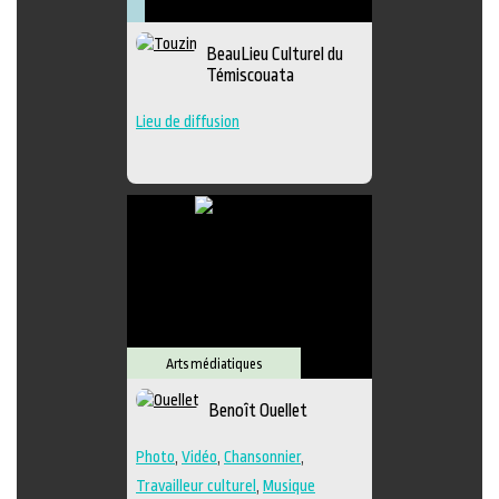
Arts
Arts
Lieu
Littérature
visuels
médiatiques
culturel
Muséologie
BeauLieu Culturel du
Témiscouata
Lieu de diffusion
Arts médiatiques
Benoît Ouellet
Photo
,
Vidéo
,
Chansonnier
,
Travailleur culturel
,
Musique