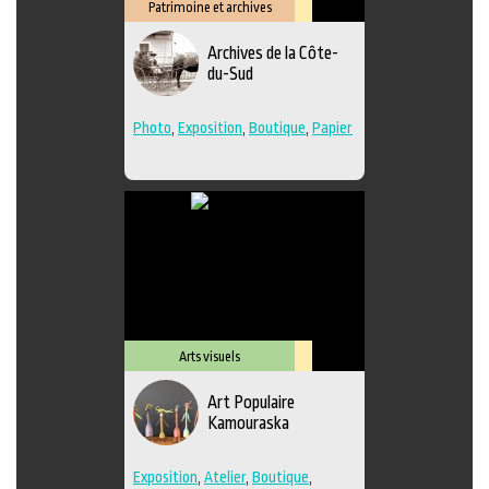
Patrimoine et archives
Lieu
Archives de la Côte-
culturel
du-Sud
Photo
,
Exposition
,
Boutique
,
Papier
Arts visuels
Lieu
Art Populaire
culturel
Kamouraska
Exposition
,
Atelier
,
Boutique
,