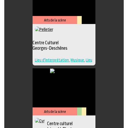
Performance
,
Photographie
,
Sculpture
,
Musique
,
Lieu de
diffusion
,
Danse
Arts de la scène
Lieu
culturel
Centre Culturel
Georges-Deschênes
Lieu d'interprétation
,
Musique
,
Lieu
de diffusion
Arts de la scène
Arts
Lieu
Centre culturel
visuels
culturel