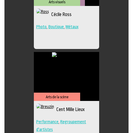
Arts visuels
Métiers
Cécile Ross
d'art
Photo
,
Boutique
,
Métaux
Arts de la scène
Cent Mille Lieux
Performance
,
Regroupement
d'artistes