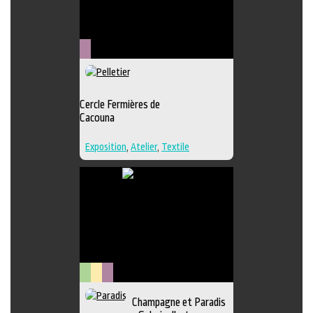
Métiers
d'art
Cercle Fermières de
Cacouna
Exposition
,
Atelier
,
Textile
Arts
Lieu
Métiers
Champagne et Paradis
visuels
culturel
d'art