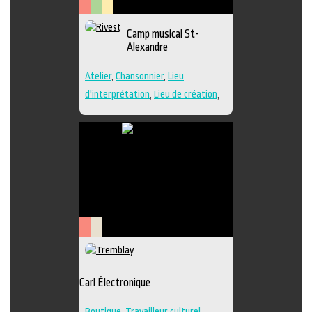
Arts
Arts
Lieu
Camp musical St-
de
visuels
culturel
Alexandre
la
scène
Atelier
,
Chansonnier
,
Lieu
d'interprétation
,
Lieu de création
,
Performance
,
Regroupement
d'artistes
,
Travailleur culturel
,
Musique
,
Lieu de diffusion
Arts
Savoir-
de
faire
la
Carl Électronique
scène
Boutique
,
Travailleur culturel
,