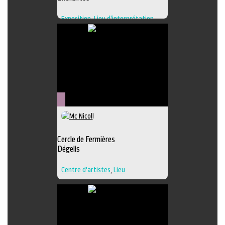
Exposition
,
Lieu d'interprétation
,
Lieu de création
,
Regroupement
d'artistes
,
Lieu de diffusion
Métiers
d'art
Cercle de Fermières
Dégelis
Centre d'artistes
,
Lieu
d'interprétation
,
Techniques
multiples
,
Textile