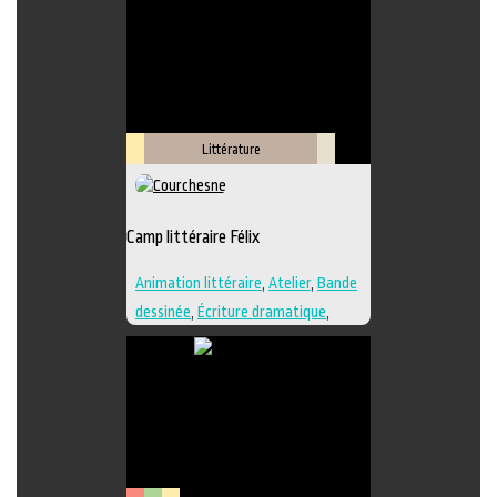
Littérature
Lieu
Savoir-
culturel
faire
Camp littéraire Félix
Animation littéraire
,
Atelier
,
Bande
dessinée
,
Écriture dramatique
,
Édition
,
Essai
,
Illustration
,
Lieu de
création
,
Nouvelle
,
Poésie
,
Roman