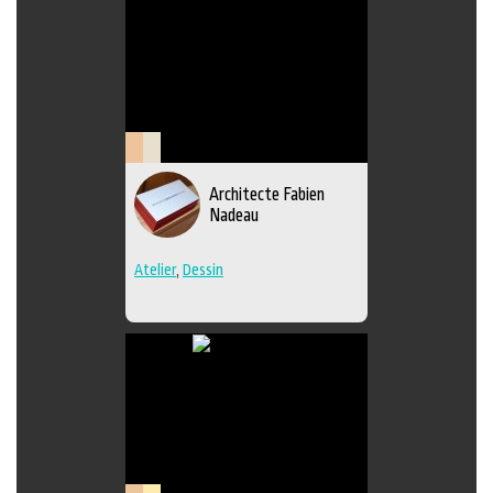
Patrimoine
Savoir-
Architecte Fabien
et
faire
Nadeau
archives
Atelier
,
Dessin