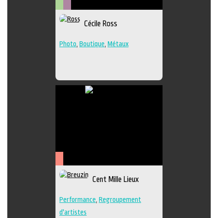
Arts
Métiers
Cécile Ross
visuels
d'art
Photo
,
Boutique
,
Métaux
Arts
Cent Mille Lieux
de
la
Performance
,
Regroupement
scène
d'artistes