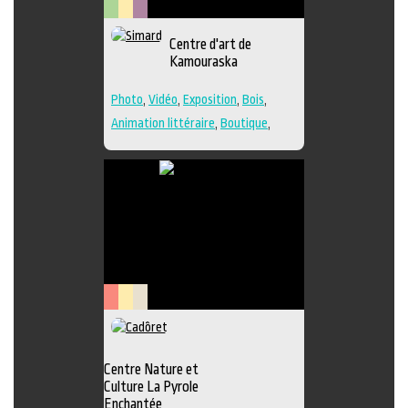
Arts
Lieu
Métiers
Centre d'art de
visuels
culturel
d'art
Kamouraska
Photo
,
Vidéo
,
Exposition
,
Bois
,
Animation littéraire
,
Boutique
,
Céramique
,
Dessin
,
Estampe
,
Galerie
,
Lieu de création
,
Musée
,
Peinture
,
Performance
,
Poésie
,
Sculpture
,
Textile
,
Verre
,
Lieu de
diffusion
Arts
Lieu
Savoir-
de
culturel
faire
la
Centre Nature et
scène
Culture La Pyrole
Enchantée