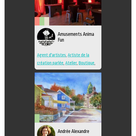
Arts
Arts
Savoir-
Amusements Anima
de
visuels
faire
Fun
la
scène
Agent d'artistes
,
Artiste de la
création parlée
,
Atelier
,
Boutique
,
Performance
,
Techniques multiples
Arts
Andrée Alexandre
visuels