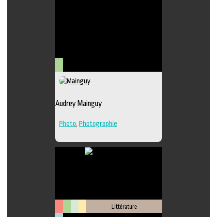
Lieu de diffusion
Arts
visuels
Audrey Mainguy
Photo
,
Photographie
Littérature