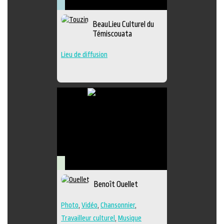
Arts
Arts
Arts
Lieu
de
visuels
médiatiques
culturel
Muséologie
BeauLieu Culturel du
la
Témiscouata
scène
Lieu de diffusion
Arts
Benoît Ouellet
médiatiques
Photo
,
Vidéo
,
Chansonnier
,
Travailleur culturel
,
Musique