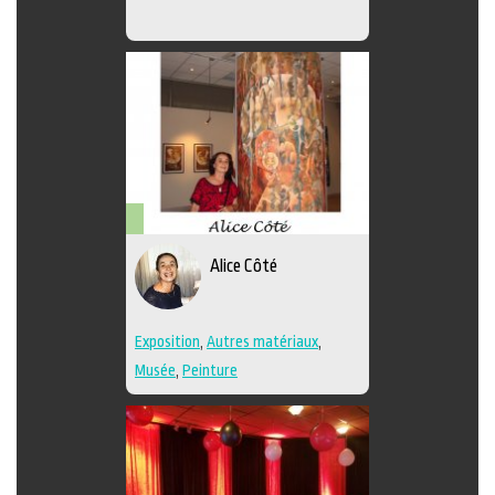
Arts
Alice Côté
visuels
Exposition
,
Autres matériaux
,
Musée
,
Peinture