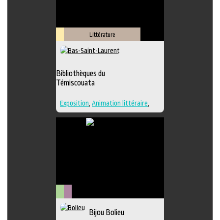
Littérature
Lieu
culturel
Bibliothèques du
Témiscouata
Exposition
,
Animation littéraire
,
Bande dessinée
,
Conte
,
Lieu
d'interprétation
,
Poésie
,
Roman
,
Lieu de diffusion
Arts
Métiers
Bijou Bolieu
visuels
d'art