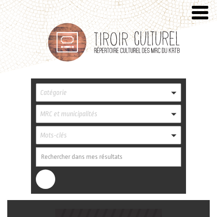
Catégorie
MRC et municipalités
Mots-clés