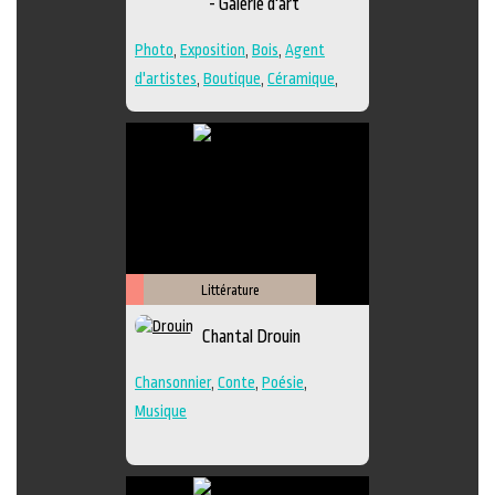
- Galerie d'art
Photo
,
Exposition
,
Bois
,
Agent
d'artistes
,
Boutique
,
Céramique
,
Dessin
,
Estampe
,
Galerie
,
Papier
,
Peinture
,
Photographie
,
Poésie
,
Sculpture
,
Techniques multiples
Littérature
Arts
Chantal Drouin
de
la
Chansonnier
,
Conte
,
Poésie
,
scène
Musique