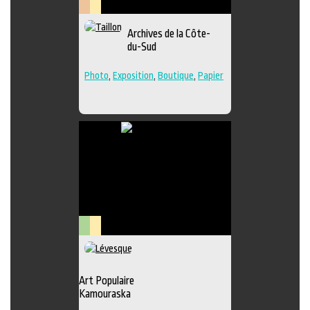
Patrimoine
Lieu
Archives de la Côte-
et
culturel
du-Sud
archives
Photo
,
Exposition
,
Boutique
,
Papier
Arts
Lieu
visuels
culturel
Art Populaire
Kamouraska