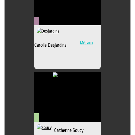
Métiers
d'art
Métaux
Carolle Desjardins
Arts
Catherine Soucy
visuels