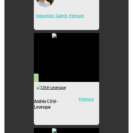
Exposition
,
Galerie
,
Peinture
Arts
visuels
Peinture
Andrée Côté-
Levesque