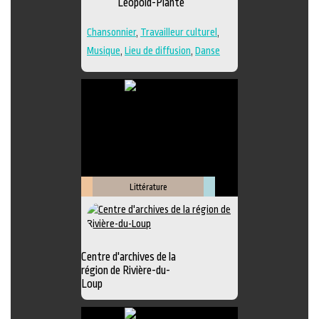
Léopold-Plante
la
scène
Chansonnier
,
Travailleur culturel
,
Musique
,
Lieu de diffusion
,
Danse
Littérature
Patrimoine
Muséologie
et
archives
Centre d'archives de la
région de Rivière-du-
Loup
Exposition
,
Animation littéraire
,