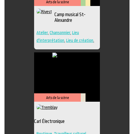
Arts de la scène
Arts
Lieu
Camp musical St-
visuels
culturel
Alexandre
Atelier
,
Chansonnier
,
Lieu
d'interprétation
,
Lieu de création
,
Performance
,
Regroupement
d'artistes
,
Travailleur culturel
,
Musique
,
Lieu de diffusion
Arts de la scène
Savoir-
faire
Carl Électronique
Boutique
,
Travailleur culturel
,