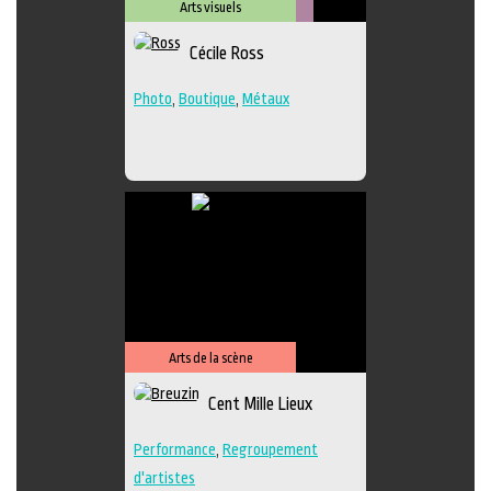
Arts visuels
Métiers
Cécile Ross
d'art
Photo
,
Boutique
,
Métaux
Arts de la scène
Cent Mille Lieux
Performance
,
Regroupement
d'artistes