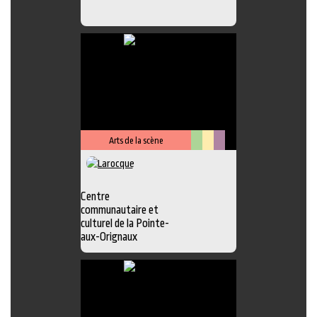
Arts de la scène
Arts
Lieu
Métiers
visuels
culturel
d'art
Centre
communautaire et
culturel de la Pointe-
aux-Orignaux
Photo
,
Exposition
,
Atelier
,
Boutique
,
Chansonnier
,
Galerie
,
Lieu
d'interprétation
,
Peinture
,