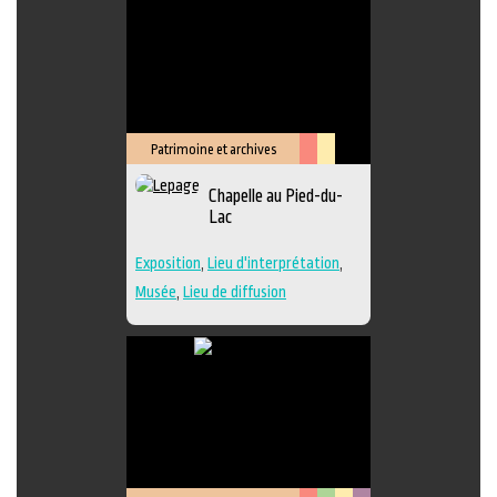
Patrimoine et archives
Arts
Lieu
Chapelle au Pied-du-
de
culturel
Lac
la
scène
Exposition
,
Lieu d'interprétation
,
Musée
,
Lieu de diffusion