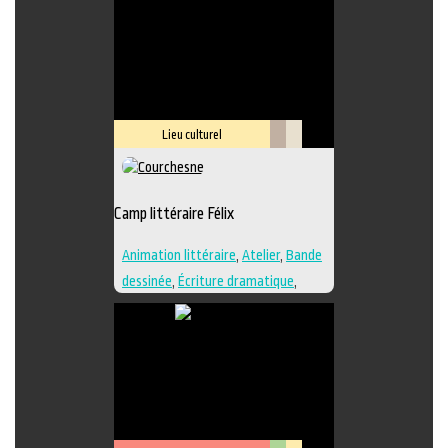
Lieu culturel
Littérature
Savoir-
faire
Camp littéraire Félix
Animation littéraire
,
Atelier
,
Bande
dessinée
,
Écriture dramatique
,
Édition
,
Essai
,
Illustration
,
Lieu de
création
,
Nouvelle
,
Poésie
,
Roman