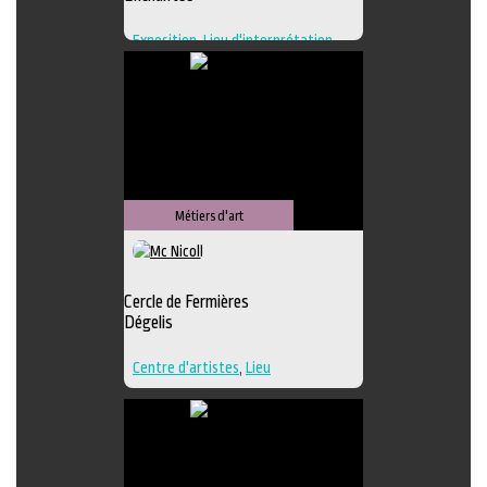
Exposition
,
Lieu d'interprétation
,
Lieu de création
,
Regroupement
d'artistes
,
Lieu de diffusion
Métiers d'art
Cercle de Fermières
Dégelis
Centre d'artistes
,
Lieu
d'interprétation
,
Techniques
multiples
,
Textile