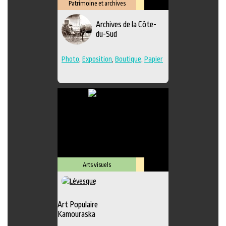
Patrimoine et archives
Lieu
Archives de la Côte-
culturel
du-Sud
Photo
,
Exposition
,
Boutique
,
Papier
Arts visuels
Lieu
culturel
Art Populaire
Kamouraska