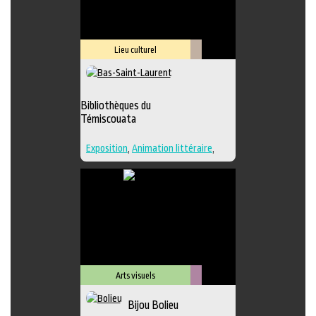
Lieu culturel
Littérature
Bibliothèques du
Témiscouata
Exposition
,
Animation littéraire
,
Bande dessinée
,
Conte
,
Lieu
d'interprétation
,
Poésie
,
Roman
,
Lieu de diffusion
Arts visuels
Métiers
Bijou Bolieu
d'art