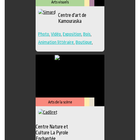
Arts visuels
Lieu
Métiers
Centre d'art de
culturel
d'art
Kamouraska
Photo
,
Vidéo
,
Exposition
,
Bois
,
Animation littéraire
,
Boutique
,
Céramique
,
Dessin
,
Estampe
,
Galerie
,
Lieu de création
,
Musée
,
Peinture
,
Performance
,
Poésie
,
Sculpture
,
Textile
,
Verre
,
Lieu de
diffusion
Arts de la scène
Lieu
Savoir-
culturel
faire
Centre Nature et
Culture La Pyrole
Enchantée