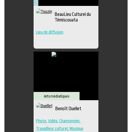
Arts
Arts
Lieu
Littérature
visuels
médiatiques
culturel
Muséologie
BeauLieu Culturel du
Témiscouata
Lieu de diffusion
Arts médiatiques
Benoît Ouellet
Photo
,
Vidéo
,
Chansonnier
,
Travailleur culturel
,
Musique