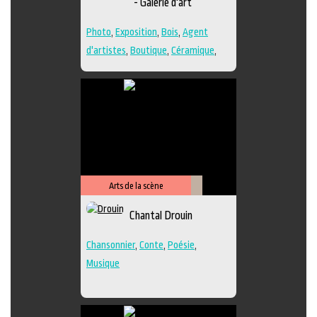
- Galerie d'art
Photo
,
Exposition
,
Bois
,
Agent
d'artistes
,
Boutique
,
Céramique
,
Dessin
,
Estampe
,
Galerie
,
Papier
,
Peinture
,
Photographie
,
Poésie
,
Sculpture
,
Techniques multiples
Arts de la scène
Littérature
Chantal Drouin
Chansonnier
,
Conte
,
Poésie
,
Musique