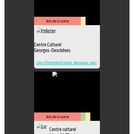
Performance
,
Photographie
,
Sculpture
,
Musique
,
Lieu de
diffusion
,
Danse
Arts de la scène
Lieu
culturel
Centre Culturel
Georges-Deschênes
Lieu d'interprétation
,
Musique
,
Lieu
de diffusion
Arts de la scène
Arts
Lieu
Centre culturel
visuels
culturel