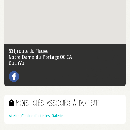
531, route du Fleuve
Notre-Dame-du-Portage QC CA
G0L 1Y0
Facebook
Mots-clés associés à l'artiste
Atelier
,
Centre d'artistes
,
Galerie