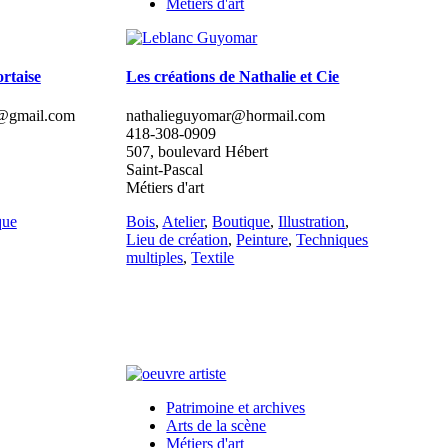
Métiers d'art
rtaise
Les créations de Nathalie et Cie
e@gmail.com
nathalieguyomar@hormail.com
418-308-0909
507, boulevard Hébert
Saint-Pascal
Métiers d'art
que
Bois
,
Atelier
,
Boutique
,
Illustration
,
Lieu de création
,
Peinture
,
Techniques
multiples
,
Textile
Patrimoine et archives
Arts de la scène
Métiers d'art