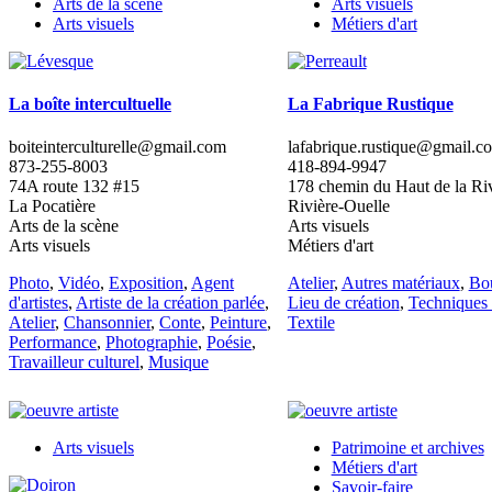
Arts de la scène
Arts visuels
Arts visuels
Métiers d'art
La boîte intercultuelle
La Fabrique Rustique
boiteinterculturelle@gmail.com
lafabrique.rustique@gmail.c
873-255-8003
418-894-9947
74A route 132 #15
178 chemin du Haut de la Riv
La Pocatière
Rivière-Ouelle
Arts de la scène
Arts visuels
Arts visuels
Métiers d'art
Photo
,
Vidéo
,
Exposition
,
Agent
Atelier
,
Autres matériaux
,
Bo
d'artistes
,
Artiste de la création parlée
,
Lieu de création
,
Techniques 
Atelier
,
Chansonnier
,
Conte
,
Peinture
,
Textile
Performance
,
Photographie
,
Poésie
,
Travailleur culturel
,
Musique
Arts visuels
Patrimoine et archives
Métiers d'art
Savoir-faire