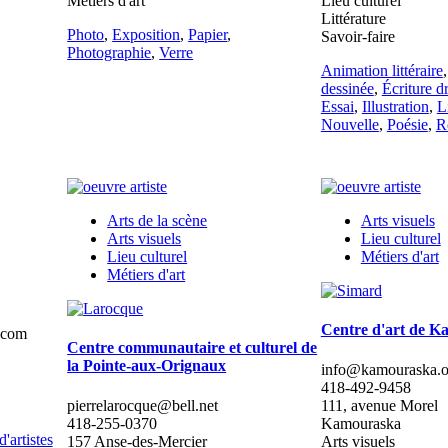
Métiers d'art
Lieu culturel
Littérature
Photo
,
Exposition
,
Papier
,
Savoir-faire
Photographie
,
Verre
Animation littéraire
dessinée
,
Écriture d
Essai
,
Illustration
,
L
Nouvelle
,
Poésie
,
R
Arts de la scène
Arts visuels
Arts visuels
Lieu culturel
Lieu culturel
Métiers d'art
Métiers d'art
Centre d'art de 
.com
Centre communautaire et culturel de
la Pointe-aux-Orignaux
info@kamouraska.o
418-492-9458
pierrelarocque@bell.net
111, avenue Morel
418-255-0370
Kamouraska
'artistes
157 Anse-des-Mercier
Arts visuels