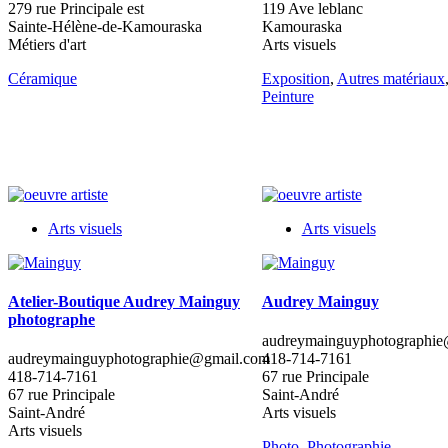
279 rue Principale est
119 Ave leblanc
Sainte-Hélène-de-Kamouraska
Kamouraska
Métiers d'art
Arts visuels
Céramique
Exposition
,
Autres matériaux
Peinture
Arts visuels
Arts visuels
Atelier-Boutique Audrey Mainguy
Audrey Mainguy
photographe
audreymainguyphotographi
audreymainguyphotographie@gmail.com
418-714-7161
418-714-7161
67 rue Principale
67 rue Principale
Saint-André
Saint-André
Arts visuels
Arts visuels
Photo
,
Photographie