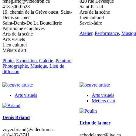
reneg.sffq@videotron.ca
820 rue Lévesque
418-300-0528
Saint-Pascal
19, chemin de la Grève ouest, Saint-
Arts de la scène
Denis-sur-mer
Lieu culturel
Saint-Denis-De La Bouteillerie
Savoir-faire
Patrimoine et archives
Atelier
,
Performance
,
Musiqu
Arts de la scène
Arts visuels
Lieu culturel
Métiers d'art
Photo
,
Exposition
,
Galerie
,
Peinture
,
Photographie
,
Musique
,
Lieu de
diffusion
Arts visuels
Arts visuels
Métiers d'art
Denis Briand
Echo de la mer
voyer.briand@videotron.ca
418-492-3741
echodelamer@live.ca