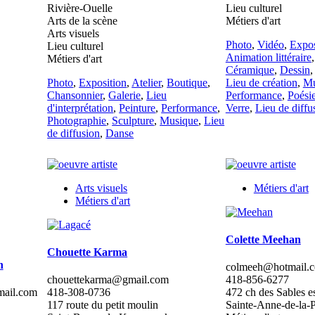
Rivière-Ouelle
Lieu culturel
Arts de la scène
Métiers d'art
Arts visuels
Photo
,
Vidéo
,
Expos
Lieu culturel
Animation littéraire
Métiers d'art
Céramique
,
Dessin
Photo
,
Exposition
,
Atelier
,
Boutique
,
Lieu de création
,
Mu
Chansonnier
,
Galerie
,
Lieu
Performance
,
Poési
d'interprétation
,
Peinture
,
Performance
,
Verre
,
Lieu de diffu
Photographie
,
Sculpture
,
Musique
,
Lieu
de diffusion
,
Danse
Arts visuels
Métiers d'art
Métiers d'art
Colette Meehan
Chouette Karma
n
colmeeh@hotmail.
chouettekarma@gmail.com
418-856-6277
mail.com
418-308-0736
472 ch des Sables es
117 route du petit moulin
Sainte-Anne-de-la-P