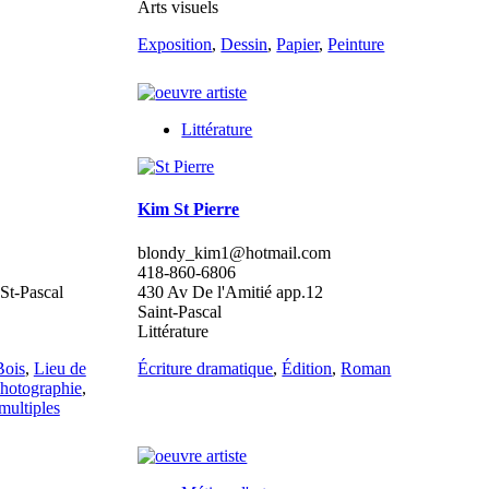
Arts visuels
Exposition
,
Dessin
,
Papier
,
Peinture
Littérature
Kim St Pierre
blondy_kim1@hotmail.com
418-860-6806
 St-Pascal
430 Av De l'Amitié app.12
Saint-Pascal
Littérature
Bois
,
Lieu de
Écriture dramatique
,
Édition
,
Roman
hotographie
,
multiples