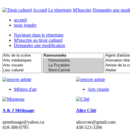
Accueil
Le répertoire
M'Inscrire
Demander une modif
accueil
nous joindre
Naviguer dans le
répertoire
M'inscrire
au tiroir culturel
Demander une
modification
Métiers d'art
Arts visuels
A & J Métissage
Alice Côté
ajmetissage@yahoo.ca
alicecote@gmail.com
418-308-0795
438-523-3266