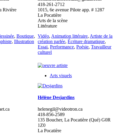
418-261-2712
a Rivière
1015, 6e avenue Pilote app. # 1287
La Pocatière
Arts de la scène
Littérature
essinée
,
Boutique
,
Vidéo
,
Animation littéraire
,
Artiste de la
phiste
,
Illustration
création parlée
,
Écriture dramatique
,
Essai
,
Performance
,
Poésie
,
Travailleur
culturel
Arts visuels
Hélène Desjardins
et.ca
helenegil@videotron.ca
418-856-2589
135 Boucher, La Pocatière (Qué) G0R
1Z0
La Pocatière