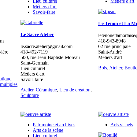
Lieu culturel
Métiers d'art
Métiers d'art
Savoir-faire
Le Tenon et La Mo
Le Sacré Atelier
letenonetlamortais
om
418-943-8948
le.sacre.atelier@gmail.com
62 rue principale
ière
418-492-7119
Saint-André
500, rue Jean-Baptiste-Moreau
Métiers d'art
Saint-Germain
Bois
,
Atelier
,
Bouti
Lieu culturel
Métiers d'art
utique
,
Savoir-faire
multiples
,
Atelier
,
Céramique
,
Lieu de création
,
Sculpture
Patrimoine et archives
Arts visuels
Arts de la scène
Lieu culturel