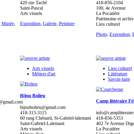
420 rue Taché
418-856-2104
Saint-Pascal
100, 4e Avenue
Arts visuels
La Pocatière
Patrimoine et archiv
,
Musée
,
Exposition
,
Galerie
,
Peinture
Lieu culturel
Photo
,
Exposition
,
Arts visuels
Lieu culturel
Métiers d'art
Littérature
Savoir-faire
Bijou Bolieu
Camp littéraire Fé
e@gmail.com
bijoubolieu@gmail.com
418-315-3115
info@camplitteraire
60 rang Chénard, St-Gabriel-lalemant
418-856-5353
Saint-Gabriel-Lalemant
402 7e Avenue Dig
Arts visuels
La Pocatière