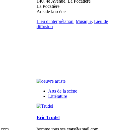
140, 4e Avenue, La Pocatière
La Pocatière
Arts de la scène
Lieu d'interprétation
,
Musique
,
Lieu de
diffusion
Arts de la scène
Littérature
Eric Trudel
n.com
homme.tous.ses.etats@gmail.com