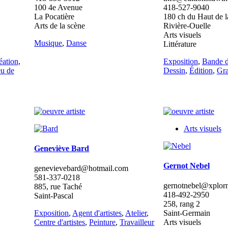
100 4e Avenue
418-527-9040
La Pocatière
180 ch du Haut de l
Arts de la scène
Rivière-Ouelle
Arts visuels
Musique
,
Danse
Littérature
éation
,
Exposition
,
Bande d
eu de
Dessin
,
Édition
,
Gra
Arts visuels
Geneviève Bard
Gernot Nebel
genevievebard@hotmail.com
581-337-0218
gernotnebel@xplorn
885, rue Taché
418-492-2950
Saint-Pascal
258, rang 2
Exposition
,
Agent d'artistes
,
Atelier
,
Saint-Germain
Centre d'artistes
,
Peinture
,
Travailleur
Arts visuels