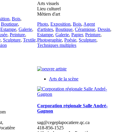
Arts visuels
Lieu culturel
Métiers d'art
ition
,
Bois
,
,
Boutique
,
Photo
,
Exposition
,
Bois
,
Agent
,
Estampe
,
Galerie
,
d'artistes
,
Boutique
,
Céramique
,
Dessin
,
sée
,
Peinture
,
Estampe
,
Galerie
,
Papier
,
Peinture
,
e
,
Sculpture
,
Textile
,
Photographie
,
Poésie
,
Sculpture
,
sion
Techniques multiples
Arts de la scène
Corporation régionale Salle André-
Gagnon
com
t,
sag@cegeplapocatiere.qc.ca
ocatière
418-856-1525