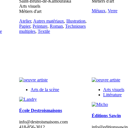
Saint-Bruno-de-Kamouraska
Métiers d'art
Arts visuels
Métaux
,
Verre
Métiers d'art
Atelier
,
Autres matériaux
,
Illustration
,
Papier
,
Peinture
,
Roman
,
Techniques
e
multiples
,
Textile
Arts de la scène
Arts visuels
Littérature
École Destroismaisons
Éditions Sawin
info@destroismaisons.com
418-856-3012
info@editionssawi