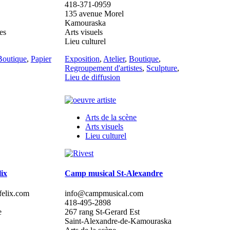
418-371-0959
135 avenue Morel
Kamouraska
es
Arts visuels
Lieu culturel
Boutique
,
Papier
Exposition
,
Atelier
,
Boutique
,
Regroupement d'artistes
,
Sculpture
,
Lieu de diffusion
Arts de la scène
Arts visuels
Lieu culturel
lix
Camp musical St-Alexandre
felix.com
info@campmusical.com
418-495-2898
e
267 rang St-Gerard Est
Saint-Alexandre-de-Kamouraska