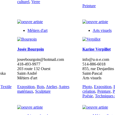
culturel
,
Verre
Peinture
Métiers d'art
Arts visuels
Josée Bourgoin
Karine Verpillot
joseebourgoin@hotmail.com
info@u-n-e.com
418-493-9977
514-886-6018
203 route 132 Ouest
855, rue Desjardins
aska
Saint-André
Saint-Pascal
Métiers d'art
Arts visuels
,
Textile
Exposition
,
Bois
,
Atelier
,
Autres
Photo
,
Exposition
,
matériaux
,
Sculpture
création
,
Peinture
,
P
Poésie
,
Techniques 