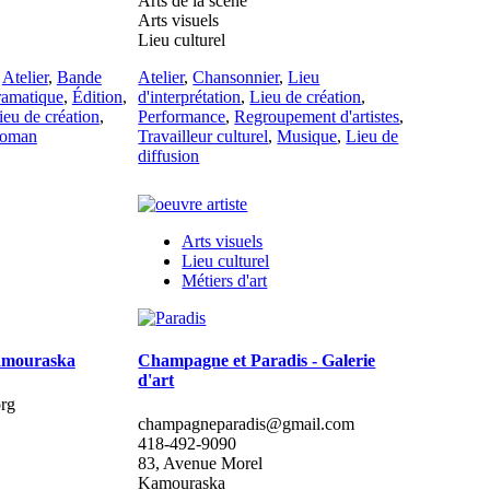
Arts de la scène
Arts visuels
Lieu culturel
,
Atelier
,
Bande
Atelier
,
Chansonnier
,
Lieu
ramatique
,
Édition
,
d'interprétation
,
Lieu de création
,
ieu de création
,
Performance
,
Regroupement d'artistes
,
oman
Travailleur culturel
,
Musique
,
Lieu de
diffusion
Arts visuels
Lieu culturel
Métiers d'art
Kamouraska
Champagne et Paradis - Galerie
d'art
rg
champagneparadis@gmail.com
418-492-9090
83, Avenue Morel
Kamouraska