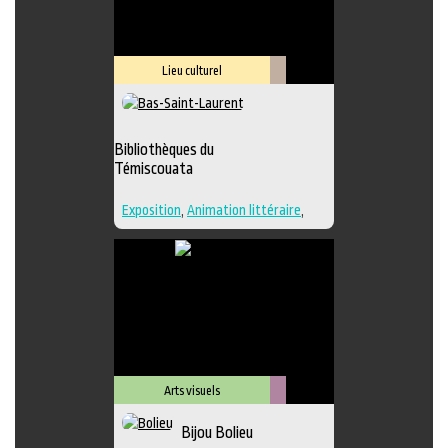
Lieu culturel
Littérature
Bibliothèques du
Témiscouata
Exposition
,
Animation littéraire
,
Bande dessinée
,
Conte
,
Lieu
d'interprétation
,
Poésie
,
Roman
,
Lieu de diffusion
Arts visuels
Métiers
Bijou Bolieu
d'art