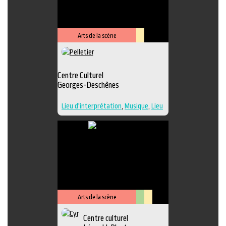
Performance
,
Photographie
,
Sculpture
,
Musique
,
Lieu de
diffusion
,
Danse
Arts de la scène
Lieu
culturel
Centre Culturel
Georges-Deschênes
Lieu d'interprétation
,
Musique
,
Lieu
de diffusion
Arts de la scène
Arts
Lieu
Centre culturel
visuels
culturel