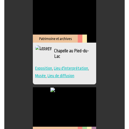
Patrimoine et archives
Arts
Lieu
Chapelle au Pied-du-
de
culturel
Lac
la
scène
Exposition
,
Lieu d'interprétation
,
Musée
,
Lieu de diffusion