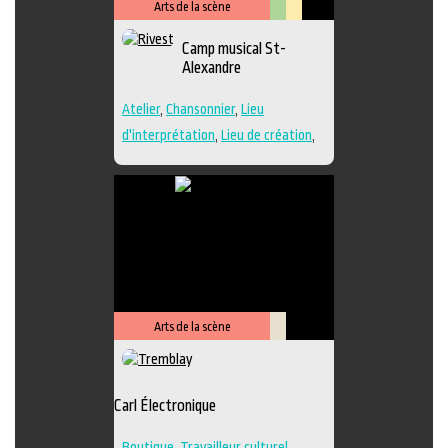
Arts de la scène
Arts
Lieu
Camp musical St-
visuels
culturel
Alexandre
Atelier
,
Chansonnier
,
Lieu
d'interprétation
,
Lieu de création
,
Performance
,
Regroupement
d'artistes
,
Travailleur culturel
,
Musique
,
Lieu de diffusion
Arts de la scène
Savoir-
faire
Carl Électronique
Boutique
,
Travailleur culturel
,