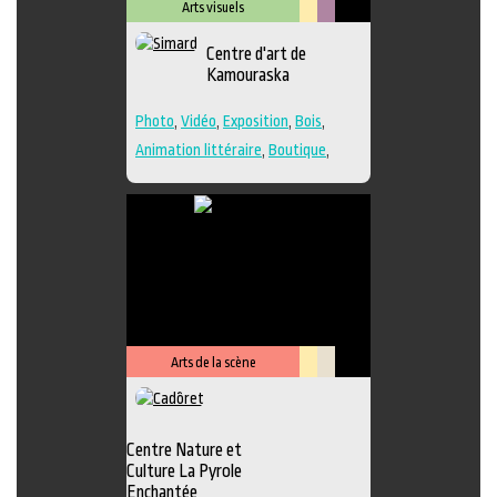
Arts visuels
Lieu
Métiers
Centre d'art de
culturel
d'art
Kamouraska
Photo
,
Vidéo
,
Exposition
,
Bois
,
Animation littéraire
,
Boutique
,
Céramique
,
Dessin
,
Estampe
,
Galerie
,
Lieu de création
,
Musée
,
Peinture
,
Performance
,
Poésie
,
Sculpture
,
Textile
,
Verre
,
Lieu de
diffusion
Arts de la scène
Lieu
Savoir-
culturel
faire
Centre Nature et
Culture La Pyrole
Enchantée