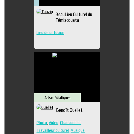
Arts
Arts
Lieu
Littérature
visuels
médiatiques
culturel
Muséologie
BeauLieu Culturel du
Témiscouata
Lieu de diffusion
Arts médiatiques
Benoît Ouellet
Photo
,
Vidéo
,
Chansonnier
,
Travailleur culturel
,
Musique