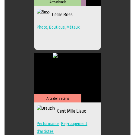
Arts visuels
Métiers
Cécile Ross
d'art
Photo
,
Boutique
,
Métaux
Arts de la scène
Cent Mille Lieux
Performance
,
Regroupement
d'artistes