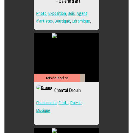
- Galerie d'art
Photo
,
Exposition
,
Bois
,
Agent
d'artistes
,
Boutique
,
Céramique
,
Dessin
,
Estampe
,
Galerie
,
Papier
,
Peinture
,
Photographie
,
Poésie
,
Sculpture
,
Techniques multiples
Arts de la scène
Littérature
Chantal Drouin
Chansonnier
,
Conte
,
Poésie
,
Musique