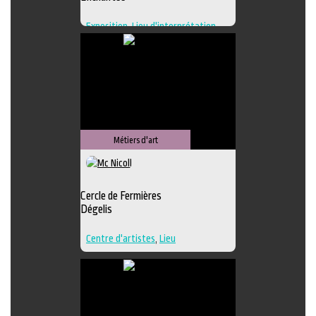
Exposition
,
Lieu d'interprétation
,
Lieu de création
,
Regroupement
d'artistes
,
Lieu de diffusion
Métiers d'art
Cercle de Fermières
Dégelis
Centre d'artistes
,
Lieu
d'interprétation
,
Techniques
multiples
,
Textile