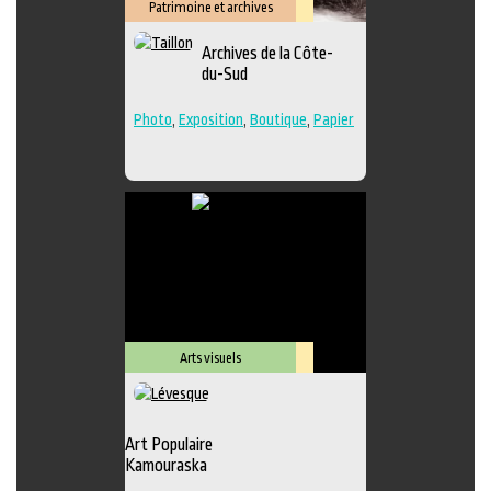
Patrimoine et archives
Lieu
Archives de la Côte-
culturel
du-Sud
Photo
,
Exposition
,
Boutique
,
Papier
Arts visuels
Lieu
culturel
Art Populaire
Kamouraska