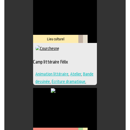
Lieu culturel
Littérature
Savoir-
faire
Camp littéraire Félix
Animation littéraire
,
Atelier
,
Bande
dessinée
,
Écriture dramatique
,
Édition
,
Essai
,
Illustration
,
Lieu de
création
,
Nouvelle
,
Poésie
,
Roman