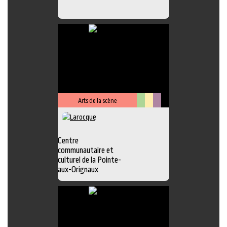
Arts de la scène
Arts
Lieu
Métiers
visuels
culturel
d'art
Centre
communautaire et
culturel de la Pointe-
aux-Orignaux
Photo
,
Exposition
,
Atelier
,
Boutique
,
Chansonnier
,
Galerie
,
Lieu
d'interprétation
,
Peinture
,